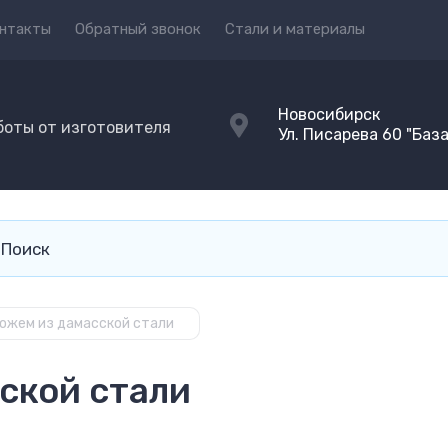
нтакты
Обратный звонок
Стали и материалы
Новосибирск
боты от изготовителя
Ул. Писарева 60 "База
ножем из дамасской стали
сской стали