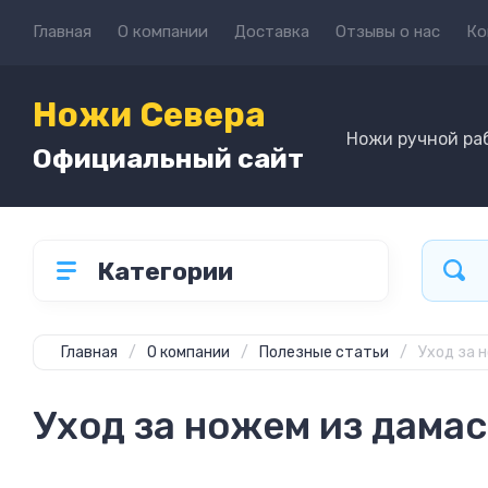
Главная
О компании
Доставка
Отзывы о нас
Ко
Ножи Севера
Ножи ручной ра
Официальный сайт
Категории
Главная
/
О компании
/
Полезные статьи
/
Уход за 
Уход за ножем из дама